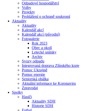
Odpadové hospodářství
Volby
Projekty
Prohlášení o ochraně soukromí
Aktuality
Aktuality
Kalendář akcí
Kalendář akcí (původní)
Fotogalerie
Rok 2023
Obec a okolí
Letecké snímky
Archiv
Svozy odpadu
Integrovaná doprava Zlínského kraje
Pomoc Ukrajině
Pomoc energie
Seniorská obálka
Aktuální informace ke Koronaviru
Zpravodaj
Spolky
Hasiči
Aktuality SDH
Historie SDH
Fotbal