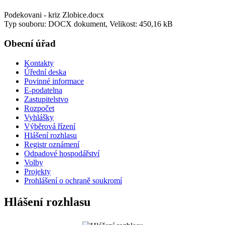
Podekovani - kriz Zlobice.docx
Typ souboru: DOCX dokument, Velikost: 450,16 kB
Obecní úřad
Kontakty
Úřední deska
Povinné informace
E-podatelna
Zastupitelstvo
Rozpočet
Vyhlášky
Výběrová řízení
Hlášení rozhlasu
Registr oznámení
Odpadové hospodářství
Volby
Projekty
Prohlášení o ochraně soukromí
Hlášení rozhlasu