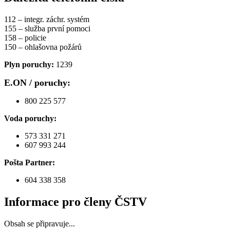
112 – integr. záchr. systém
155 – služba první pomoci
158 – policie
150 – ohlašovna požárů
Plyn poruchy:
1239
E.ON / poruchy:
800 225 577
Voda poruchy:
573 331 271
607 993 244
Pošta Partner:
604 338 358
Informace pro členy ČSTV
Obsah se připravuje...