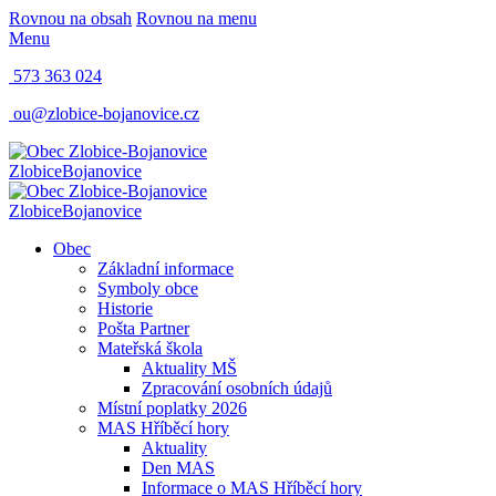
Rovnou na obsah
Rovnou na menu
Menu
573 363 024
ou@zlobice-bojanovice.cz
Zlobice
Bojanovice
Zlobice
Bojanovice
Obec
Základní informace
Symboly obce
Historie
Pošta Partner
Mateřská škola
Aktuality MŠ
Zpracování osobních údajů
Místní poplatky 2026
MAS Hříběcí hory
Aktuality
Den MAS
Informace o MAS Hříběcí hory