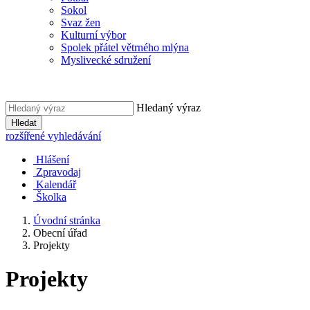
Sokol
Svaz žen
Kulturní výbor
Spolek přátel větrného mlýna
Myslivecké sdružení
Hledaný výraz
Hledat
rozšířené vyhledávání
Hlášení
Zpravodaj
Kalendář
Školka
Úvodní stránka
Obecní úřad
Projekty
Projekty