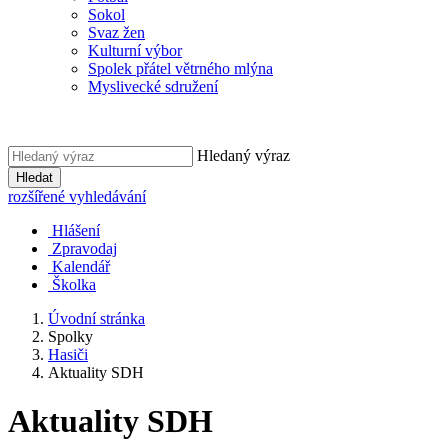
Sokol
Svaz žen
Kulturní výbor
Spolek přátel větrného mlýna
Myslivecké sdružení
Hledaný výraz
Hledat
rozšířené vyhledávání
Hlášení
Zpravodaj
Kalendář
Školka
Úvodní stránka
Spolky
Hasiči
Aktuality SDH
Aktuality SDH