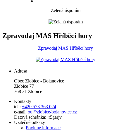
Zelená úsporám
Zpravodaj MAS Hříběcí hory
Zpravodaj MAS Hříběcí hory
Adresa
Obec Zlobice - Bojanovice
Zlobice 77
768 31 Zlobice
Kontakty
tel.:
+420 573 363 024
e-mail:
ou@zlobice-bojanovice.cz
Datová schránka: r5garjv
Užitečné odkazy
Povinné informace