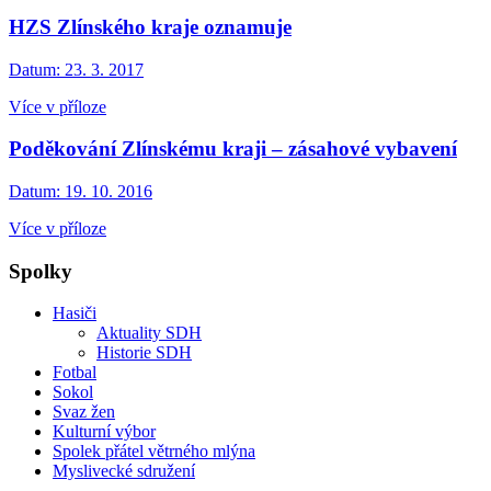
HZS Zlínského kraje oznamuje
Datum:
23. 3. 2017
Více v příloze
Poděkování Zlínskému kraji – zásahové vybavení
Datum:
19. 10. 2016
Více v příloze
Spolky
Hasiči
Aktuality SDH
Historie SDH
Fotbal
Sokol
Svaz žen
Kulturní výbor
Spolek přátel větrného mlýna
Myslivecké sdružení