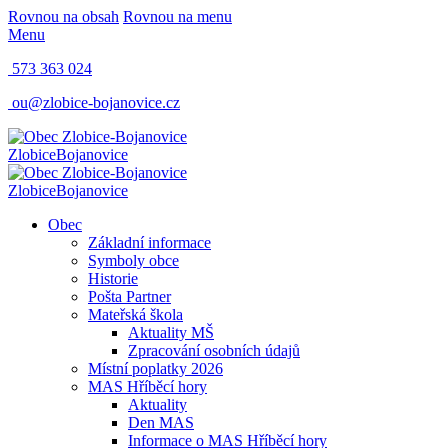
Rovnou na obsah
Rovnou na menu
Menu
573 363 024
ou@zlobice-bojanovice.cz
Zlobice
Bojanovice
Zlobice
Bojanovice
Obec
Základní informace
Symboly obce
Historie
Pošta Partner
Mateřská škola
Aktuality MŠ
Zpracování osobních údajů
Místní poplatky 2026
MAS Hříběcí hory
Aktuality
Den MAS
Informace o MAS Hříběcí hory