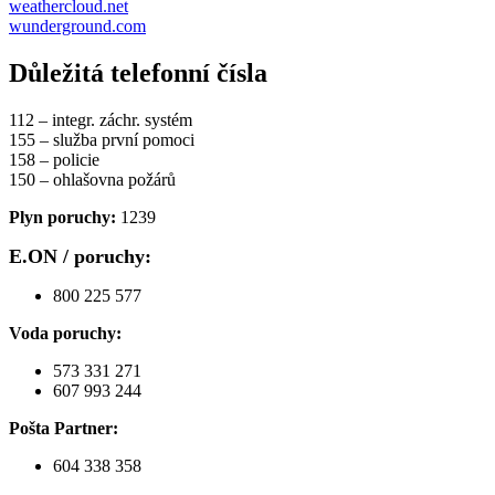
weathercloud.net
wunderground.com
Důležitá telefonní čísla
112 – integr. záchr. systém
155 – služba první pomoci
158 – policie
150 – ohlašovna požárů
Plyn poruchy:
1239
E.ON / poruchy:
800 225 577
Voda poruchy:
573 331 271
607 993 244
Pošta Partner:
604 338 358