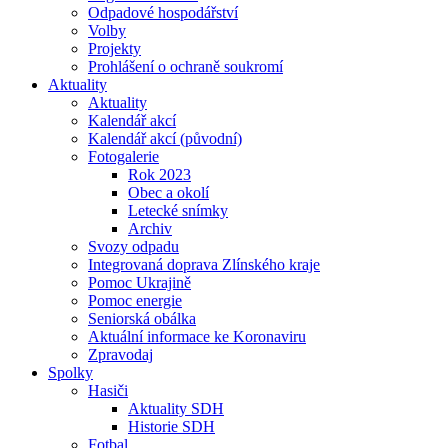
Odpadové hospodářství
Volby
Projekty
Prohlášení o ochraně soukromí
Aktuality
Aktuality
Kalendář akcí
Kalendář akcí (původní)
Fotogalerie
Rok 2023
Obec a okolí
Letecké snímky
Archiv
Svozy odpadu
Integrovaná doprava Zlínského kraje
Pomoc Ukrajině
Pomoc energie
Seniorská obálka
Aktuální informace ke Koronaviru
Zpravodaj
Spolky
Hasiči
Aktuality SDH
Historie SDH
Fotbal