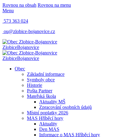
Rovnou na obsah
Rovnou na menu
Menu
573 363 024
ou@zlobice-bojanovice.cz
Zlobice
Bojanovice
Zlobice
Bojanovice
Obec
Základní informace
Symboly obce
Historie
Pošta Partner
Mateřská škola
Aktuality MŠ
Zpracování osobních údajů
Místní poplatky 2026
MAS Hříběcí hory
Aktuality
Den MAS
Informace o MAS Hříběcí hory