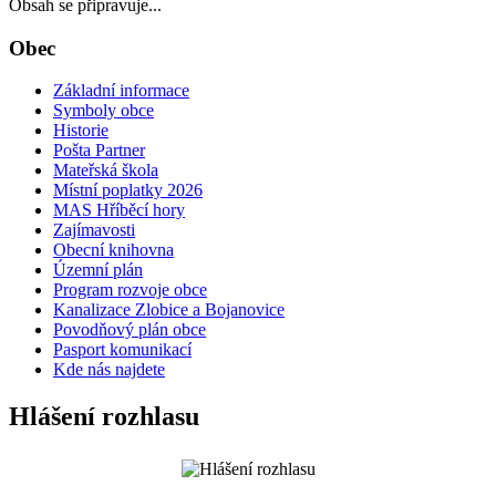
Obsah se připravuje...
Obec
Základní informace
Symboly obce
Historie
Pošta Partner
Mateřská škola
Místní poplatky 2026
MAS Hříběcí hory
Zajímavosti
Obecní knihovna
Územní plán
Program rozvoje obce
Kanalizace Zlobice a Bojanovice
Povodňový plán obce
Pasport komunikací
Kde nás najdete
Hlášení rozhlasu