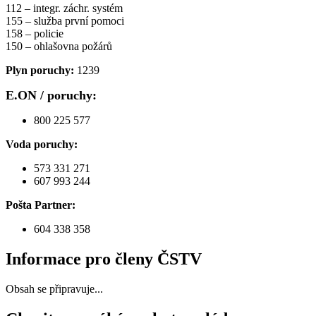
112 – integr. záchr. systém
155 – služba první pomoci
158 – policie
150 – ohlašovna požárů
Plyn poruchy:
1239
E.ON / poruchy:
800 225 577
Voda poruchy:
573 331 271
607 993 244
Pošta Partner:
604 338 358
Informace pro členy ČSTV
Obsah se připravuje...