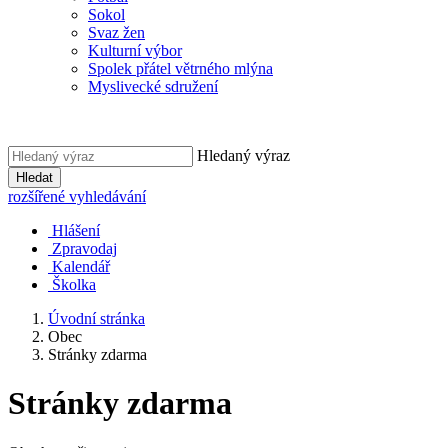
Sokol
Svaz žen
Kulturní výbor
Spolek přátel větrného mlýna
Myslivecké sdružení
Hledaný výraz
Hledat
rozšířené vyhledávání
Hlášení
Zpravodaj
Kalendář
Školka
Úvodní stránka
Obec
Stránky zdarma
Stránky zdarma