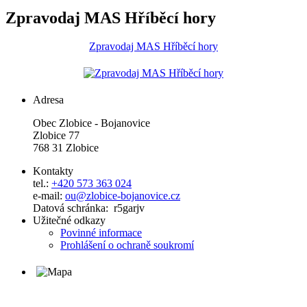
Zpravodaj MAS Hříběcí hory
Zpravodaj MAS Hříběcí hory
Adresa
Obec Zlobice - Bojanovice
Zlobice 77
768 31 Zlobice
Kontakty
tel.:
+420 573 363 024
e-mail:
ou@zlobice-bojanovice.cz
Datová schránka: r5garjv
Užitečné odkazy
Povinné informace
Prohlášení o ochraně soukromí