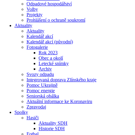
Odpadové hospodářství
Volby
Projekty
Prohlášení o ochraně soukromí
Aktuality
Aktuality
Kalendář akcí
Kalendář akcí (původní)
Fotogalerie
Rok 2023
Obec a okolí
Letecké snímky
Archiv
Svozy odpadu
Integrovaná doprava Zlínského kraje
Pomoc Ukrajině
Pomoc energie
Seniorská obálka
Aktuální informace ke Koronaviru
Zpravodaj
Spolky
Hasiči
Aktuality SDH
Historie SDH
Fotbal