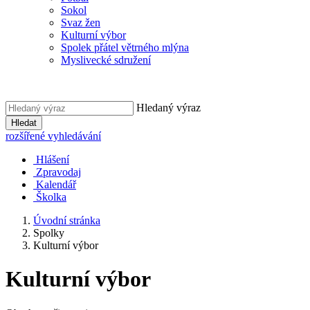
Sokol
Svaz žen
Kulturní výbor
Spolek přátel větrného mlýna
Myslivecké sdružení
Hledaný výraz
Hledat
rozšířené vyhledávání
Hlášení
Zpravodaj
Kalendář
Školka
Úvodní stránka
Spolky
Kulturní výbor
Kulturní výbor