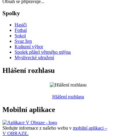
Obsah se připravuje...
Spolky
Hasiči
Fotbal
Sokol
Svaz žen
Kulturní výbor
Spolek přátel větrného mlýna
Myslivecké sdružení
Hlášení rozhlasu
Hlášení rozhlasu
Mobilní aplikace
Sledujte informace z našeho webu v
mobilní aplikaci –
V OBRAZE.