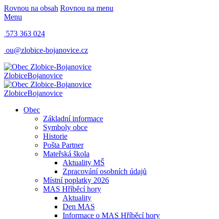
Rovnou na obsah
Rovnou na menu
Menu
573 363 024
ou@zlobice-bojanovice.cz
Zlobice
Bojanovice
Zlobice
Bojanovice
Obec
Základní informace
Symboly obce
Historie
Pošta Partner
Mateřská škola
Aktuality MŠ
Zpracování osobních údajů
Místní poplatky 2026
MAS Hříběcí hory
Aktuality
Den MAS
Informace o MAS Hříběcí hory