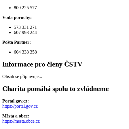
800 225 577
Voda poruchy:
573 331 271
607 993 244
Pošta Partner:
604 338 358
Informace pro členy ČSTV
Obsah se připravuje...
Charita pomáhá spolu to zvládneme
Portal.gov.cz:
https://portal.gov.cz
Města a obce:
https://mesta.obce.cz