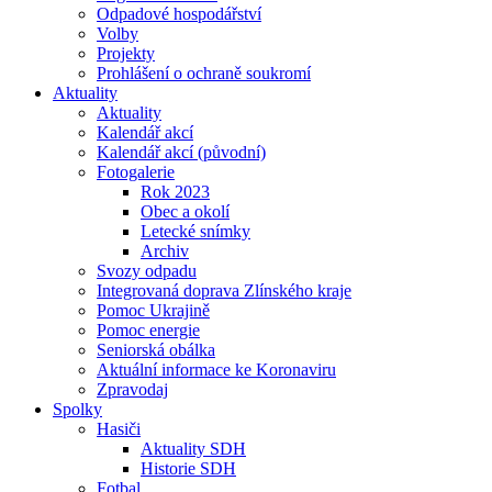
Odpadové hospodářství
Volby
Projekty
Prohlášení o ochraně soukromí
Aktuality
Aktuality
Kalendář akcí
Kalendář akcí (původní)
Fotogalerie
Rok 2023
Obec a okolí
Letecké snímky
Archiv
Svozy odpadu
Integrovaná doprava Zlínského kraje
Pomoc Ukrajině
Pomoc energie
Seniorská obálka
Aktuální informace ke Koronaviru
Zpravodaj
Spolky
Hasiči
Aktuality SDH
Historie SDH
Fotbal