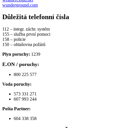
wunderground.com
Důležitá telefonní čísla
112 – integr. záchr. systém
155 – služba první pomoci
158 – policie
150 – ohlašovna požárů
Plyn poruchy:
1239
E.ON / poruchy:
800 225 577
Voda poruchy:
573 331 271
607 993 244
Pošta Partner:
604 338 358