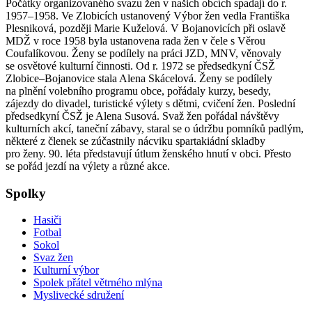
Počátky organizovaného svazu žen v našich obcích spadají do r.
1957–1958. Ve Zlobicích ustanovený Výbor žen vedla Františka
Plesniková, později Marie Kuželová. V Bojanovicích při oslavě
MDŽ v roce 1958 byla ustanovena rada žen v čele s Věrou
Coufalíkovou. Ženy se podílely na práci JZD, MNV, věnovaly
se osvětové kulturní činnosti. Od r. 1972 se předsedkyní ČSŽ
Zlobice–Bojanovice stala Alena Skácelová. Ženy se podílely
na plnění volebního programu obce, pořádaly kurzy, besedy,
zájezdy do divadel, turistické výlety s dětmi, cvičení žen. Poslední
předsedkyní ČSŽ je Alena Susová. Svaž žen pořádal návštěvy
kulturních akcí, taneční zábavy, staral se o údržbu pomníků padlým,
některé z členek se zúčastnily nácviku spartakiádní skladby
pro ženy. 90. léta představují útlum ženského hnutí v obci. Přesto
se pořád jezdí na výlety a různé akce.
Spolky
Hasiči
Fotbal
Sokol
Svaz žen
Kulturní výbor
Spolek přátel větrného mlýna
Myslivecké sdružení