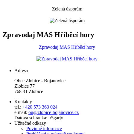
Zelená úsporám
Zpravodaj MAS Hříběcí hory
Zpravodaj MAS Hříběcí hory
Adresa
Obec Zlobice - Bojanovice
Zlobice 77
768 31 Zlobice
Kontakty
tel.:
+420 573 363 024
e-mail:
ou@zlobice-bojanovice.cz
Datová schránka: r5garjv
Užitečné odkazy
Povinné informace
Prohlášení o ochraně soukromí