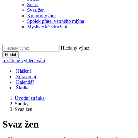
Sokol
Svaz žen
Kulturní výbor
Spolek přátel větrného mlýna
Myslivecké sdružení
Hledaný výraz
Hledat
rozšířené vyhledávání
Hlášení
Zpravodaj
Kalendář
Školka
Úvodní stránka
Spolky
Svaz žen
Svaz žen