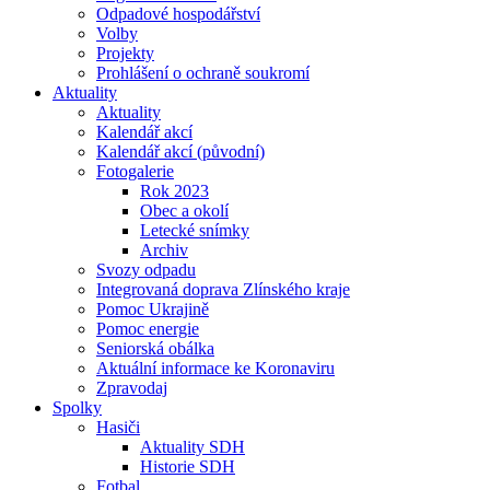
Odpadové hospodářství
Volby
Projekty
Prohlášení o ochraně soukromí
Aktuality
Aktuality
Kalendář akcí
Kalendář akcí (původní)
Fotogalerie
Rok 2023
Obec a okolí
Letecké snímky
Archiv
Svozy odpadu
Integrovaná doprava Zlínského kraje
Pomoc Ukrajině
Pomoc energie
Seniorská obálka
Aktuální informace ke Koronaviru
Zpravodaj
Spolky
Hasiči
Aktuality SDH
Historie SDH
Fotbal