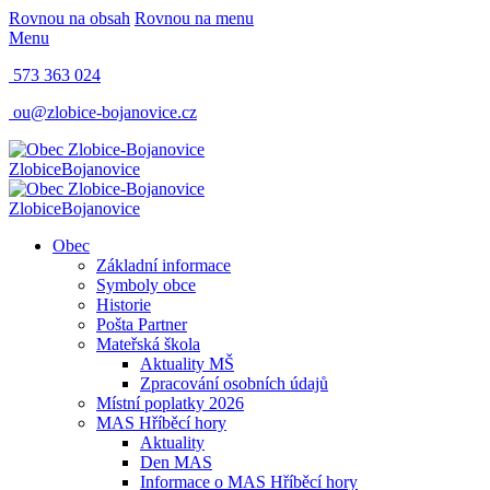
Rovnou na obsah
Rovnou na menu
Menu
573 363 024
ou@zlobice-bojanovice.cz
Zlobice
Bojanovice
Zlobice
Bojanovice
Obec
Základní informace
Symboly obce
Historie
Pošta Partner
Mateřská škola
Aktuality MŠ
Zpracování osobních údajů
Místní poplatky 2026
MAS Hříběcí hory
Aktuality
Den MAS
Informace o MAS Hříběcí hory