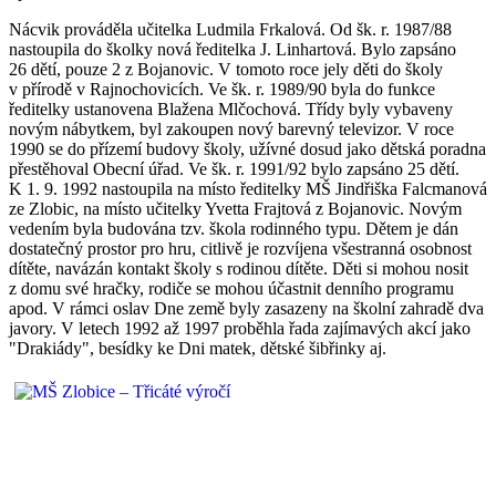
Nácvik prováděla učitelka Ludmila Frkalová. Od šk. r. 1987/88
nastoupila do školky nová ředitelka J. Linhartová. Bylo zapsáno
26 dětí, pouze 2 z Bojanovic. V tomoto roce jely děti do školy
v přírodě v Rajnochovicích. Ve šk. r. 1989/90 byla do funkce
ředitelky ustanovena Blažena Mlčochová. Třídy byly vybaveny
novým nábytkem, byl zakoupen nový barevný televizor. V roce
1990 se do přízemí budovy školy, užívné dosud jako dětská poradna
přestěhoval Obecní úřad. Ve šk. r. 1991/92 bylo zapsáno 25 dětí.
K 1. 9. 1992 nastoupila na místo ředitelky MŠ Jindřiška Falcmanová
ze Zlobic, na místo učitelky Yvetta Frajtová z Bojanovic. Novým
vedením byla budována tzv. škola rodinného typu. Dětem je dán
dostatečný prostor pro hru, citlivě je rozvíjena všestranná osobnost
dítěte, navázán kontakt školy s rodinou dítěte. Děti si mohou nosit
z domu své hračky, rodiče se mohou účastnit denního programu
apod. V rámci oslav Dne země byly zasazeny na školní zahradě dva
javory. V letech 1992 až 1997 proběhla řada zajímavých akcí jako
"Drakiády", besídky ke Dni matek, dětské šibřinky aj.