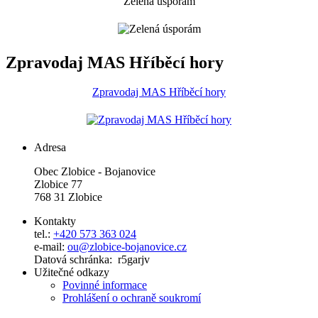
Zelená úsporám
Zpravodaj MAS Hříběcí hory
Zpravodaj MAS Hříběcí hory
Adresa
Obec Zlobice - Bojanovice
Zlobice 77
768 31 Zlobice
Kontakty
tel.:
+420 573 363 024
e-mail:
ou@zlobice-bojanovice.cz
Datová schránka: r5garjv
Užitečné odkazy
Povinné informace
Prohlášení o ochraně soukromí