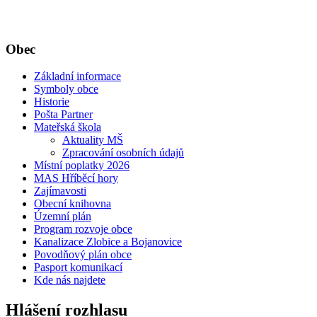
Obec
Základní informace
Symboly obce
Historie
Pošta Partner
Mateřská škola
Aktuality MŠ
Zpracování osobních údajů
Místní poplatky 2026
MAS Hříběcí hory
Zajímavosti
Obecní knihovna
Územní plán
Program rozvoje obce
Kanalizace Zlobice a Bojanovice
Povodňový plán obce
Pasport komunikací
Kde nás najdete
Hlášení rozhlasu