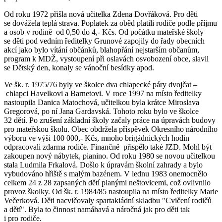
Od roku 1972 přišla nová učitelka Zdena Dovřáková. Pro děti
se dovážela teplá strava. Poplatek za oběd platili rodiče podle příjmu
a osob v rodině od 0,50 do 4,- Kčs. Od počátku mateřské školy
se děti pod vedním ředitelky Grunové zapojily do řady obecních
akcí jako bylo vítání občánků, blahopřání nejstarším občanům,
program k MDŽ, vystoupení při oslavách osvobození obce, slavil
se Dětský den, konaly se vánoční besídky apod.
Ve šk. r. 1975/76 byly ve školce dva chlapecké páry dvojčat –
chlapci Havelkovi a Barnetovi. V roce 1997 na místo ředitelky
nastoupila Danica Matochová, učitelkou byla krátce Miroslava
Gregorová, po ní Jana Gardavská. Tohoto roku bylo ve školce
32 dětí. Po zrušení základní školy začaly práce na úpravách budovy
pro mateřskou školu. Obec obdržela příspěvek Okresního národního
výboru ve výši 100 000,- Kčs, mnoho brigádnických hodin
odpracovali zdarma rodiče. Finančně přispělo také JZD. Mohl být
zakoupen nový nábytek, pianino. Od roku 1980 se novou učitelkou
stala Ludmila Frkalová. Došlo k úpravám školní zahrady a bylo
vybudováno hřiště s malým bazénem. V lednu 1983 onemocnělo
celkem 24 z 28 zapsaných dětí planými neštovicemi, což ovlivnilo
provoz školky. Od šk. r. 1984/85 nastoupila na místo ředitelky Marie
Večerková. Děti nacvičovaly spartakiádní skladbu "Cvičení rodičů
a dětí". Byla to činnost namáhavá a náročná jak pro děti tak
i pro rodiče.