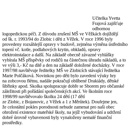
Učitelka Yvetta
Frajová zajišťuje
odbornou
logopedickou péči. Z důvodu zrušení MŠ ve Věžkách dojíždějí
od šk. r. 1993/94 do Zlobic i děti z Věžek. V roce 1996 byly
provedeny rozsáhlejší opravy v budově, zejména výměna ústředního
topení vč. kotle, podlahových krytin, obkladů, opravy
elektroinstalace a další. Na základě obecně závazné vyhlášky
vybírala MŠ příspěvky od rodičů na částečnou úhradu nákladů, a to
ve výši 3,- Kč na dítě a den na základě doložené docházky. V roce
1997/98 navštěvuje ředitelky MŠ ve Zlobicích stávající ředitelka
Marie Polčáková. Novinkou pro děti bylo zavedení výuky hry
na zobcovou flétnu, nadále pokračují oblíbené Drakiády, dětské
šibřinky apod. Skolka spolupracuje dobře se Sborem pro občanské
záležitosti při pořádání společenských akcí. Ve školním roce
1998/99 navštěvovalo školku 24 dětí (17 dětí
ze Zlobic, z Bojanovic, z Věžek a 1 z Měrůtek). Doufejme jen,
že celostátní pokles porodnosti nebude zamenat pro naši obec
ohrožení existence mateřské školy, na jejíž vybudování a udržení
dobré úrovně vybavenosti byly vynaloženy nemalé finanční
prostředky.