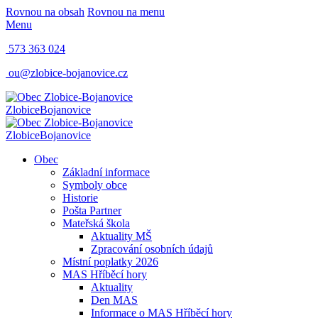
Rovnou na obsah
Rovnou na menu
Menu
573 363 024
ou@zlobice-bojanovice.cz
Zlobice
Bojanovice
Zlobice
Bojanovice
Obec
Základní informace
Symboly obce
Historie
Pošta Partner
Mateřská škola
Aktuality MŠ
Zpracování osobních údajů
Místní poplatky 2026
MAS Hříběcí hory
Aktuality
Den MAS
Informace o MAS Hříběcí hory