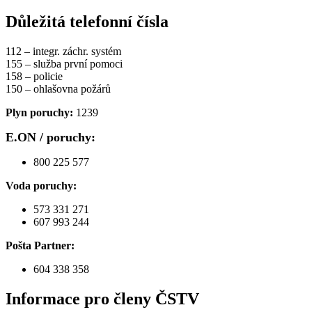
Důležitá telefonní čísla
112 – integr. záchr. systém
155 – služba první pomoci
158 – policie
150 – ohlašovna požárů
Plyn poruchy:
1239
E.ON / poruchy:
800 225 577
Voda poruchy:
573 331 271
607 993 244
Pošta Partner:
604 338 358
Informace pro členy ČSTV