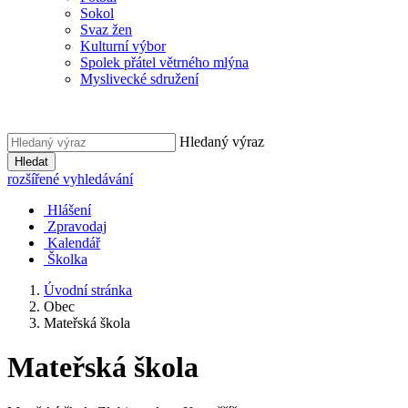
Sokol
Svaz žen
Kulturní výbor
Spolek přátel větrného mlýna
Myslivecké sdružení
Hledaný výraz
Hledat
rozšířené vyhledávání
Hlášení
Zpravodaj
Kalendář
Školka
Úvodní stránka
Obec
Mateřská škola
Mateřská škola