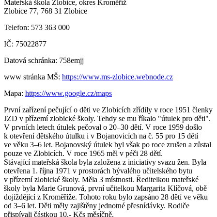
Mateřská škola Zlobice, okres Kroměříž
Zlobice 77, 768 31 Zlobice
Telefon: 573 363 000
IČ: 75022877
Datová schránka: 758emjj
www stránka MŠ:
https://www.ms-zlobice.webnode.cz
Mapa:
https://www.google.cz/maps
První zařízení pečující o děti ve Zlobicích zřídily v roce 1951 členky
JZD v přízemí zlobické školy. Tehdy se mu říkalo "útulek pro děti".
V prvních letech útulek pečoval o 20–30 dětí. V roce 1959 došlo
k otevření dětského útulku i v Bojanovicích na č. 55 pro 15 dětí
ve věku 3–6 let. Bojanovský útulek byl však po roce zrušen a zůstal
pouze ve Zlobicích. V roce 1965 měl v péči 28 dětí.
Stávající mateřská škola byla založena z iniciativy svazu žen. Byla
otevřena 1. října 1971 v prostorách bývalého učitelského bytu
v přízemí zlobické školy. Měla 3 místnosti. Ředitelkou mateřské
školy byla Marie Grunová, první učitelkou Margarita Klíčová, obě
dojíždějící z Kroměříže. Tohoto roku bylo zapsáno 28 dětí ve věku
od 3–6 let. Děti měly zajištěny jednotné přesnídávky. Rodiče
přispívali částkou 10,- Kčs měsíčně.