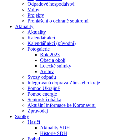
Odpadové hospodářství
Volby
Projekty
Prohlášení o ochraně soukromí
Aktuality
Aktuality
Kalendář akcí
Kalendář akcí (původní)
Fotogalerie
Rok 2023
Obec a okolí
Letecké snímky
Archiv
Svozy odpadu
Integrovaná doprava Zlínského kraje
Pomoc Ukrajině
Pomoc energie
Seniorská obálka
Aktuální informace ke Koronaviru
Zpravodaj
Spolky
Hasiči
Aktuality SDH
Historie SDH
Fotbal