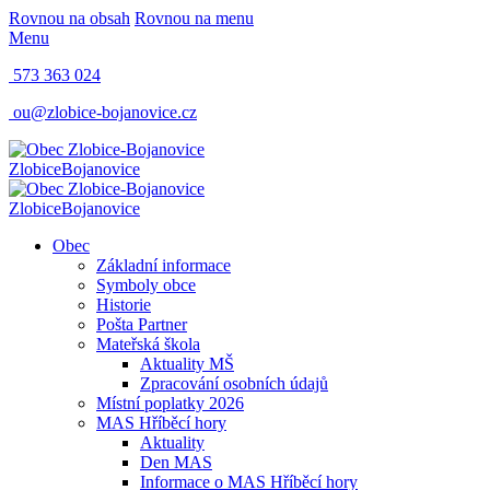
Rovnou na obsah
Rovnou na menu
Menu
573 363 024
ou@zlobice-bojanovice.cz
Zlobice
Bojanovice
Zlobice
Bojanovice
Obec
Základní informace
Symboly obce
Historie
Pošta Partner
Mateřská škola
Aktuality MŠ
Zpracování osobních údajů
Místní poplatky 2026
MAS Hříběcí hory
Aktuality
Den MAS
Informace o MAS Hříběcí hory