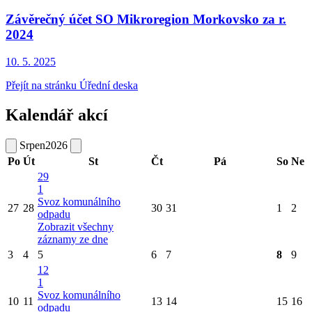
Závěrečný účet SO Mikroregion Morkovsko za r.
2024
10. 5.
2025
Přejít na stránku Úřední deska
Kalendář akcí
Srpen
2026
Po
Út
St
Čt
Pá
So
Ne
29
1
Svoz komunálního
27
28
30
31
1
2
odpadu
Zobrazit všechny
záznamy ze dne
3
4
5
6
7
8
9
12
1
Svoz komunálního
10
11
13
14
15
16
odpadu