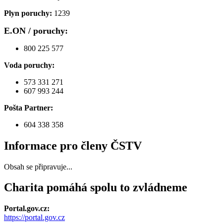
Plyn poruchy:
1239
E.ON / poruchy:
800 225 577
Voda poruchy:
573 331 271
607 993 244
Pošta Partner:
604 338 358
Informace pro členy ČSTV
Obsah se připravuje...
Charita pomáhá spolu to zvládneme
Portal.gov.cz:
https://portal.gov.cz