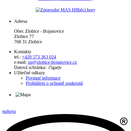
Adresa
Obec Zlobice - Bojanovice
Zlobice 77
768 31 Zlobice
Kontakty
tel.:
+420 573 363 024
e-mail:
ou@zlobice-bojanovice.cz
Datová schránka: r5garjv
Užitečné odkazy
Povinné informace
Prohlášení o ochraně soukromí
nahoru