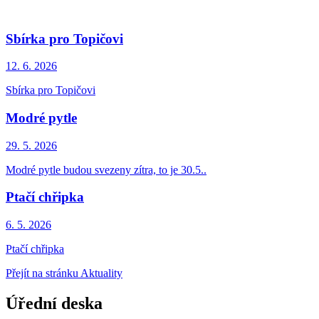
Sbírka pro Topičovi
12. 6.
2026
Sbírka pro Topičovi
Modré pytle
29. 5.
2026
Modré pytle budou svezeny zítra, to je 30.5..
Ptačí chřipka
6. 5.
2026
Ptačí chřipka
Přejít na stránku Aktuality
Úřední deska