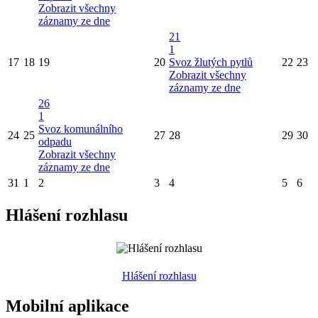
Zobrazit všechny
záznamy ze dne
21
1
17
18
19
20
Svoz žlutých pytlů
22
23
Zobrazit všechny
záznamy ze dne
26
1
Svoz komunálního
24
25
27
28
29
30
odpadu
Zobrazit všechny
záznamy ze dne
31
1
2
3
4
5
6
Hlášení rozhlasu
Hlášení rozhlasu
Mobilní aplikace