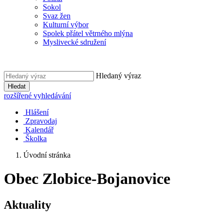
Sokol
Svaz žen
Kulturní výbor
Spolek přátel větrného mlýna
Myslivecké sdružení
Hledaný výraz
Hledat
rozšířené vyhledávání
Hlášení
Zpravodaj
Kalendář
Školka
Úvodní stránka
Obec Zlobice-Bojanovice
Aktuality