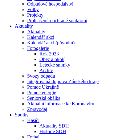
Odpadové hospodářství
Volby
Projekty
Prohlášení o ochraně soukromí
Aktuality
Aktuality
Kalendář akcí
Kalendář akcí (původní)
Fotogalerie
Rok 2023
Obec a okolí
Letecké snímky
Archiv
Svozy odpadu
Integrovaná doprava Zlínského kraje
Pomoc Ukrajině
Pomoc energie
Seniorská obálka
Aktuální informace ke Koronaviru
Zpravodaj
Spolky
Hasiči
Aktuality SDH
Historie SDH
Fotbal