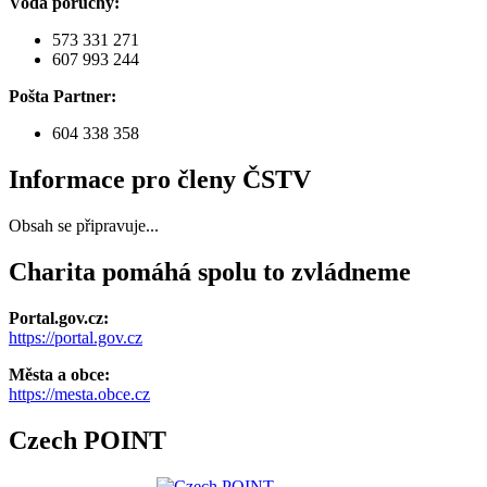
Voda poruchy:
573 331 271
607 993 244
Pošta Partner:
604 338 358
Informace pro členy ČSTV
Obsah se připravuje...
Charita pomáhá spolu to zvládneme
Portal.gov.cz:
https://portal.gov.cz
Města a obce:
https://mesta.obce.cz
Czech POINT