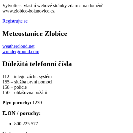
Vytvořte si vlastní webové stránky zdarma na doméně
www.zlobice-bojanovice.cz
Registrujte se
Meteostanice Zlobice
weathercloud.net
wunderground.com
Důležitá telefonní čísla
112 – integr. záchr. systém
155 – služba první pomoci
158 – policie
150 – ohlašovna požárů
Plyn poruchy:
1239
E.ON / poruchy:
800 225 577