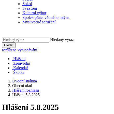
Sokol
Svaz žen
Kulturní výbor
Spolek přátel větrného mlýna
Myslivecké sdružení
Hledaný výraz
Hledat
rozšířené vyhledávání
Hlášení
Zpravodaj
Kalendář
Školka
Úvodní stránka
Obecní úřad
Hlášení rozhlasu
Hlášení 5.8.2025
Hlášení 5.8.2025