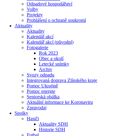
Odpadové hospodářství
Volby
Projekty
Prohlášení o ochraně soukromí
Aktuality
Aktuality
Kalendář akcí
Kalendář akcí (původní)
Fotogalerie
Rok 2023
Obec a okolí
Letecké snímky
Archiv
Svozy odpadu
Integrovaná doprava Zlínského kraje
Pomoc Ukrajině
Pomoc energie
Seniorská obálka
Aktuální informace ke Koronaviru
Zpravodaj
Spolky
Hasiči
Aktuality SDH
Historie SDH
Fotbal