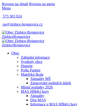
Rovnou na obsah
Rovnou na menu
Menu
573 363 024
ou@zlobice-bojanovice.cz
Zlobice
Bojanovice
Zlobice
Bojanovice
Obec
Základní informace
Symboly obce
Historie
Pošta Partner
Mateřská škola
Aktuality MŠ
Zpracování osobních údajů
Místní poplatky 2026
MAS Hříběcí hory
Aktuality
Den MAS
Informace o MAS Hříběcí hory