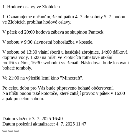
1. Hodové oslavy ve Zlobicích
1. Oznamujeme občanům, že od pátku 4. 7. do soboty 5. 7. budou
ve Zlobicích probíhat hodové oslavy.
V pátek od 20:00 hodová zábava se skupinou Pantock.
V sobotu v 9:30 slavnostní bohoslužba v kostele.
V sobotu od 13:30 vítání sborů u hasičské zbrojnice, 14:00 dálková
doprava vody, 15:00 na hřišti ve Zlobicích fotbalové utkání
rodičů s dětmi, 16:30 svobodní vs. ženatí. Následovat bude losování
bohaté tomboly.
Ve 21:00 na výletišti letní kino "Minecraft".
Po celou dobu pro Vás bude připraveno bohaté občerstvení.
Na hřišti budou také kolotoče, které zahájí provoz v pátek v 16:00
a pak po celou sobotu.
Datum vložení:
3. 7. 2025 16:49
Datum poslední aktualizace:
4. 7. 2025 11:47