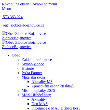
Rovnou na obsah
Rovnou na menu
Menu
573 363 024
ou@zlobice-bojanovice.cz
Zlobice
Bojanovice
Zlobice
Bojanovice
Obec
Základní informace
Symboly obce
Historie
Pošta Partner
Mateřská škola
Aktuality MŠ
Zpracování osobních údajů
Místní poplatky 2026
MAS Hříběcí hory
Aktuality
Den MAS
Informace o MAS Hříběcí hory