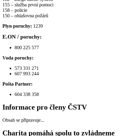
155 – služba první pomoci
158 – policie
150 – ohlašovna požárů
Plyn poruchy:
1239
E.ON / poruchy:
800 225 577
Voda poruchy:
573 331 271
607 993 244
Pošta Partner:
604 338 358
Informace pro členy ČSTV
Obsah se připravuje...
Charita pomáhá spolu to zvládneme