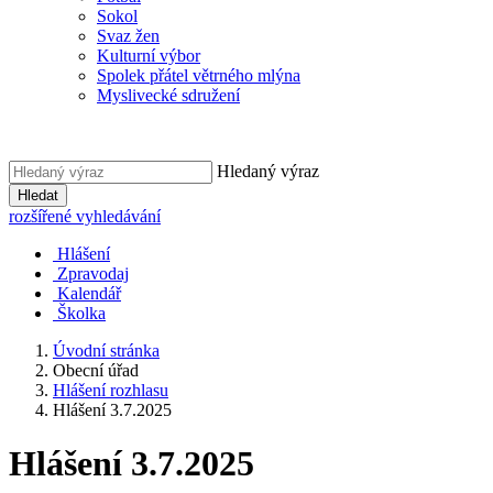
Sokol
Svaz žen
Kulturní výbor
Spolek přátel větrného mlýna
Myslivecké sdružení
Hledaný výraz
Hledat
rozšířené vyhledávání
Hlášení
Zpravodaj
Kalendář
Školka
Úvodní stránka
Obecní úřad
Hlášení rozhlasu
Hlášení 3.7.2025
Hlášení 3.7.2025