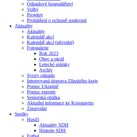
Odpadové hospodářství
Volby
Projekty
Prohlášení o ochraně soukromí
Aktuality
Aktuality
Kalendář akcí
Kalendář akcí (původní)
Fotogalerie
Rok 2023
Obec a okolí
Letecké snímky
Archiv
Svozy odpadu
Integrovaná doprava Zlínského kraje
Pomoc Ukrajině
Pomoc energie
Seniorská obálka
Aktuální informace ke Koronaviru
Zpravodaj
Spolky
Hasiči
Aktuality SDH
Historie SDH
Fotbal