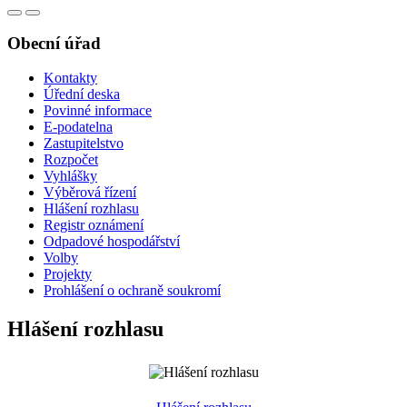
Obecní úřad
Kontakty
Úřední deska
Povinné informace
E-podatelna
Zastupitelstvo
Rozpočet
Vyhlášky
Výběrová řízení
Hlášení rozhlasu
Registr oznámení
Odpadové hospodářství
Volby
Projekty
Prohlášení o ochraně soukromí
Hlášení rozhlasu