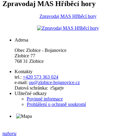
Zpravodaj MAS Hříběcí hory
Zpravodaj MAS Hříběcí hory
Adresa
Obec Zlobice - Bojanovice
Zlobice 77
768 31 Zlobice
Kontakty
tel.:
+420 573 363 024
e-mail:
ou@zlobice-bojanovice.cz
Datová schránka: r5garjv
Užitečné odkazy
Povinné informace
Prohlášení o ochraně soukromí
nahoru