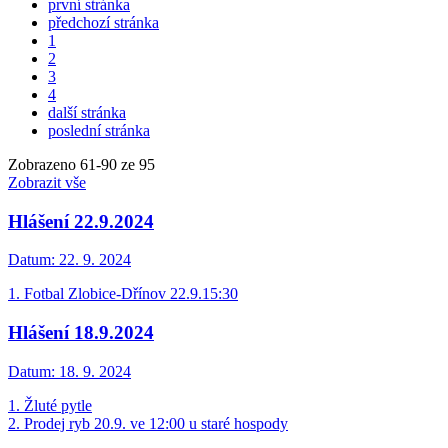
první stránka
předchozí stránka
1
2
3
4
další stránka
poslední stránka
Zobrazeno
61
-
90
ze 95
Zobrazit vše
Hlášení 22.9.2024
Datum:
22. 9. 2024
1. Fotbal Zlobice-Dřínov 22.9.15:30
Hlášení 18.9.2024
Datum:
18. 9. 2024
1. Žluté pytle
2. Prodej ryb 20.9. ve 12:00 u staré hospody