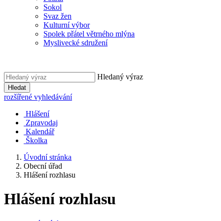
Sokol
Svaz žen
Kulturní výbor
Spolek přátel větrného mlýna
Myslivecké sdružení
Hledaný výraz
Hledat
rozšířené vyhledávání
Hlášení
Zpravodaj
Kalendář
Školka
Úvodní stránka
Obecní úřad
Hlášení rozhlasu
Hlášení rozhlasu