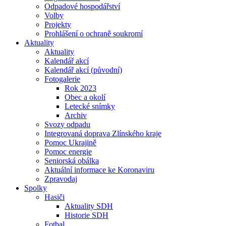
Odpadové hospodářství
Volby
Projekty
Prohlášení o ochraně soukromí
Aktuality
Aktuality
Kalendář akcí
Kalendář akcí (původní)
Fotogalerie
Rok 2023
Obec a okolí
Letecké snímky
Archiv
Svozy odpadu
Integrovaná doprava Zlínského kraje
Pomoc Ukrajině
Pomoc energie
Seniorská obálka
Aktuální informace ke Koronaviru
Zpravodaj
Spolky
Hasiči
Aktuality SDH
Historie SDH
Fotbal