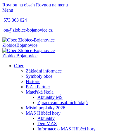
Rovnou na obsah
Rovnou na menu
Menu
573 363 024
ou@zlobice-bojanovice.cz
Zlobice
Bojanovice
Zlobice
Bojanovice
Obec
Základní informace
Symboly obce
Historie
Pošta Partner
Mateřská škola
Aktuality MŠ
Zpracování osobních údajů
Místní poplatky 2026
MAS Hříběcí hory
Aktuality
Den MAS
Informace o MAS Hříběcí hory