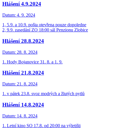
Hlášení 4.9.2024
Datum:
4. 9. 2024
1, 5.9. a 10.9. pošta otevřena pouze dopoledne
2, 9.9. zasedání ZO 18:00 sál Penzionu Zlobice
Hlášení 28.8.2024
Datum:
28. 8. 2024
1. Hody Bojanovice 31. 8. a 1. 9.
Hlášení 21.8.2024
Datum:
21. 8. 2024
1. v pátek 23.8. svoz modrých a žlutých pytlů
Hlášení 14.8.2024
Datum:
14. 8. 2024
1. Letní kino SO 17.8. od 20:00 na výletišti