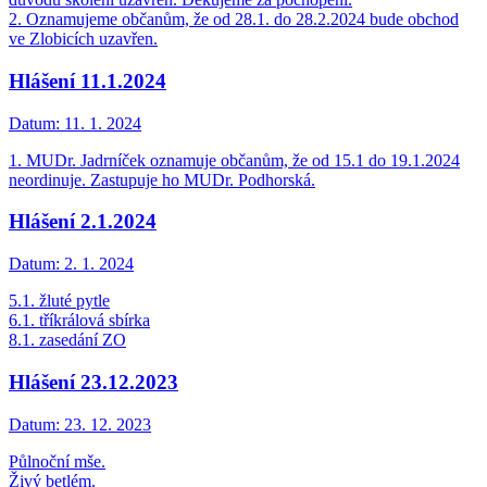
2. Oznamujeme občanům, že od 28.1. do 28.2.2024 bude obchod
ve Zlobicích uzavřen.
Hlášení 11.1.2024
Datum:
11. 1. 2024
1. MUDr. Jadrníček oznamuje občanům, že od 15.1 do 19.1.2024
neordinuje. Zastupuje ho MUDr. Podhorská.
Hlášení 2.1.2024
Datum:
2. 1. 2024
5.1. žluté pytle
6.1. tříkrálová sbírka
8.1. zasedání ZO
Hlášení 23.12.2023
Datum:
23. 12. 2023
Půlnoční mše.
Živý betlém.