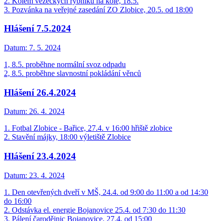
2. Kolem vežeckých rybníků na kole, 18.5.
3. Pozvánka na veřejné zasedání ZO Zlobice, 20.5. od 18:00
Hlášení 7.5.2024
Datum:
7. 5. 2024
1, 8.5. proběhne normální svoz odpadu
2, 8.5. proběhne slavnostní pokládání věnců
Hlášení 26.4.2024
Datum:
26. 4. 2024
1. Fotbal Zlobice - Bařice, 27.4. v 16:00 hřiště zlobice
2. Stavění májky, 18:00 výletiště Zlobice
Hlášení 23.4.2024
Datum:
23. 4. 2024
1. Den otevřených dveří v MŠ, 24.4. od 9:00 do 11:00 a od 14:30
do 16:00
2. Odstávka el. energie Bojanovice 25.4. od 7:30 do 11:30
3. Pálení čarodějnic Bojanovice, 27.4. od 15:00