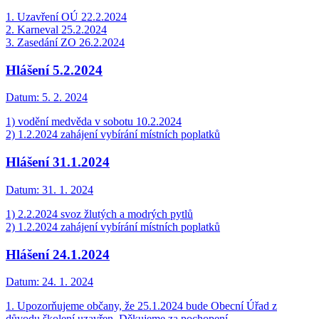
1. Uzavření OÚ 22.2.2024
2. Karneval 25.2.2024
3. Zasedání ZO 26.2.2024
Hlášení 5.2.2024
Datum:
5. 2. 2024
1) vodění medvěda v sobotu 10.2.2024
2) 1.2.2024 zahájení vybírání místních poplatků
Hlášení 31.1.2024
Datum:
31. 1. 2024
1) 2.2.2024 svoz žlutých a modrých pytlů
2) 1.2.2024 zahájení vybírání místních poplatků
Hlášení 24.1.2024
Datum:
24. 1. 2024
1. Upozorňujeme občany, že 25.1.2024 bude Obecní Úřad z
důvodu školení uzavřen. Děkujeme za pochopení.