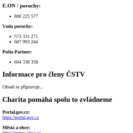
E.ON / poruchy:
800 225 577
Voda poruchy:
573 331 271
607 993 244
Pošta Partner:
604 338 358
Informace pro členy ČSTV
Obsah se připravuje...
Charita pomáhá spolu to zvládneme
Portal.gov.cz:
https://portal.gov.cz
Města a obce:
https://mesta.obce.cz