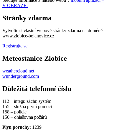
Sledujte informace z našeho webu v
mobilní aplikaci –
V OBRAZE.
Stránky zdarma
Vytvořte si vlastní webové stránky zdarma na doméně
www.zlobice-bojanovice.cz
Registrujte se
Meteostanice Zlobice
weathercloud.net
wunderground.com
Důležitá telefonní čísla
112 – integr. záchr. systém
155 – služba první pomoci
158 – policie
150 – ohlašovna požárů
Plyn poruchy:
1239