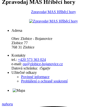
Zpravodaj MAS Hříběcí hory
Zpravodaj MAS Hříběcí hory
Adresa
Obec Zlobice - Bojanovice
Zlobice 77
768 31 Zlobice
Kontakty
tel.:
+420 573 363 024
e-mail:
ou@zlobice-bojanovice.cz
Datová schránka: r5garjv
Užitečné odkazy
Povinné informace
Prohlášení o ochraně soukromí
nahoru