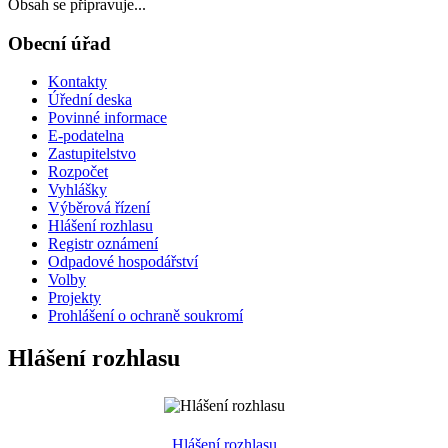
Obsah se připravuje...
Obecní úřad
Kontakty
Úřední deska
Povinné informace
E-podatelna
Zastupitelstvo
Rozpočet
Vyhlášky
Výběrová řízení
Hlášení rozhlasu
Registr oznámení
Odpadové hospodářství
Volby
Projekty
Prohlášení o ochraně soukromí
Hlášení rozhlasu
Hlášení rozhlasu