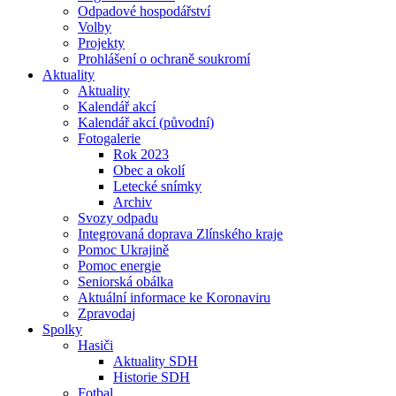
Odpadové hospodářství
Volby
Projekty
Prohlášení o ochraně soukromí
Aktuality
Aktuality
Kalendář akcí
Kalendář akcí (původní)
Fotogalerie
Rok 2023
Obec a okolí
Letecké snímky
Archiv
Svozy odpadu
Integrovaná doprava Zlínského kraje
Pomoc Ukrajině
Pomoc energie
Seniorská obálka
Aktuální informace ke Koronaviru
Zpravodaj
Spolky
Hasiči
Aktuality SDH
Historie SDH
Fotbal