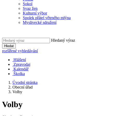
Sokol
Svaz žen
Kulturní výbor
Spolek přátel větrného mlýna
Myslivecké sdružení
Hledaný výraz
Hledat
rozšířené vyhledávání
Hlášení
Zpravodaj
Kalendář
Školka
Úvodní stránka
Obecní úřad
Volby
Volby