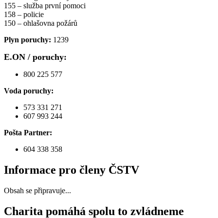
155 – služba první pomoci
158 – policie
150 – ohlašovna požárů
Plyn poruchy:
1239
E.ON / poruchy:
800 225 577
Voda poruchy:
573 331 271
607 993 244
Pošta Partner:
604 338 358
Informace pro členy ČSTV
Obsah se připravuje...
Charita pomáhá spolu to zvládneme