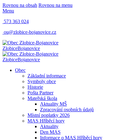
Rovnou na obsah
Rovnou na menu
Menu
573 363 024
ou@zlobice-bojanovice.cz
Zlobice
Bojanovice
Zlobice
Bojanovice
Obec
Základní informace
Symboly obce
Historie
Pošta Partner
Mateřská škola
Aktuality MŠ
Zpracování osobních údajů
Místní poplatky 2026
MAS Hříběcí hory
Aktuality
Den MAS
Informace o MAS Hříběcí hory