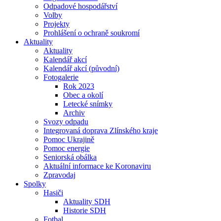
Odpadové hospodářství
Volby
Projekty
Prohlášení o ochraně soukromí
Aktuality
Aktuality
Kalendář akcí
Kalendář akcí (původní)
Fotogalerie
Rok 2023
Obec a okolí
Letecké snímky
Archiv
Svozy odpadu
Integrovaná doprava Zlínského kraje
Pomoc Ukrajině
Pomoc energie
Seniorská obálka
Aktuální informace ke Koronaviru
Zpravodaj
Spolky
Hasiči
Aktuality SDH
Historie SDH
Fotbal