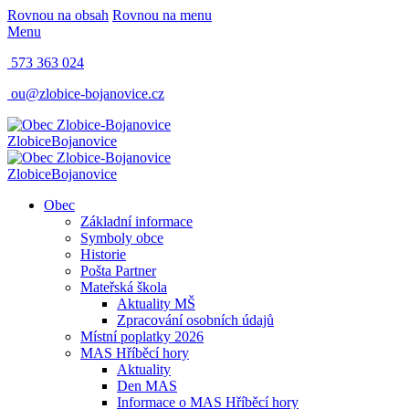
Rovnou na obsah
Rovnou na menu
Menu
573 363 024
ou@zlobice-bojanovice.cz
Zlobice
Bojanovice
Zlobice
Bojanovice
Obec
Základní informace
Symboly obce
Historie
Pošta Partner
Mateřská škola
Aktuality MŠ
Zpracování osobních údajů
Místní poplatky 2026
MAS Hříběcí hory
Aktuality
Den MAS
Informace o MAS Hříběcí hory