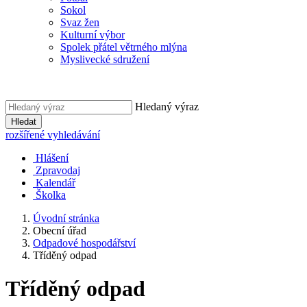
Sokol
Svaz žen
Kulturní výbor
Spolek přátel větrného mlýna
Myslivecké sdružení
Hledaný výraz
Hledat
rozšířené vyhledávání
Hlášení
Zpravodaj
Kalendář
Školka
Úvodní stránka
Obecní úřad
Odpadové hospodářství
Tříděný odpad
Tříděný odpad