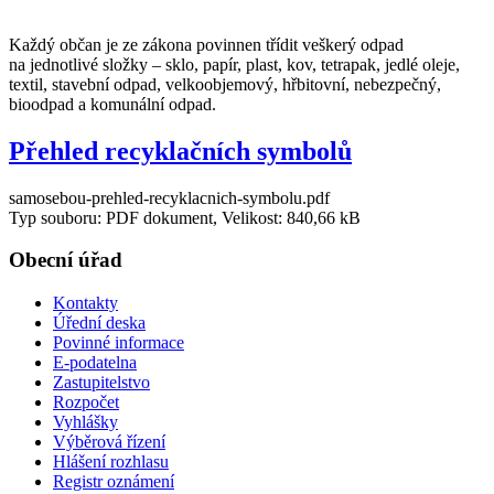
Každý občan je ze zákona povinnen třídit veškerý odpad
na jednotlivé složky – sklo, papír, plast, kov, tetrapak, jedlé oleje,
textil, stavební odpad, velkoobjemový, hřbitovní, nebezpečný,
bioodpad a komunální odpad.
Přehled recyklačních symbolů
samosebou-prehled-recyklacnich-symbolu.pdf
Typ souboru: PDF dokument, Velikost: 840,66 kB
Obecní úřad
Kontakty
Úřední deska
Povinné informace
E-podatelna
Zastupitelstvo
Rozpočet
Vyhlášky
Výběrová řízení
Hlášení rozhlasu
Registr oznámení