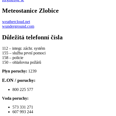
Meteostanice Zlobice
weathercloud.net
wunderground.com
Důležitá telefonní čísla
112 – integr. záchr. systém
155 – služba první pomoci
158 – policie
150 – ohlašovna požárů
Plyn poruchy:
1239
E.ON / poruchy:
800 225 577
Voda poruchy:
573 331 271
607 993 244