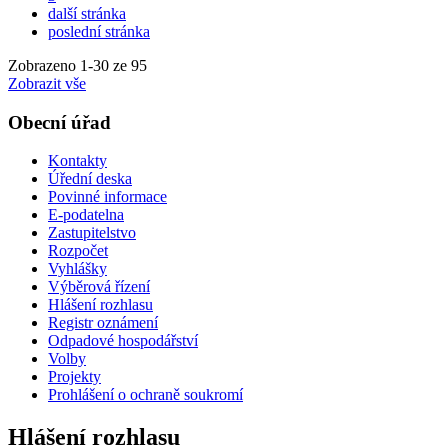
další stránka
poslední stránka
Zobrazeno
1
-
30
ze 95
Zobrazit vše
Obecní úřad
Kontakty
Úřední deska
Povinné informace
E-podatelna
Zastupitelstvo
Rozpočet
Vyhlášky
Výběrová řízení
Hlášení rozhlasu
Registr oznámení
Odpadové hospodářství
Volby
Projekty
Prohlášení o ochraně soukromí
Hlášení rozhlasu