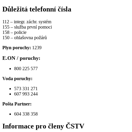
Důležitá telefonní čísla
112 – integr. záchr. systém
155 – služba první pomoci
158 – policie
150 – ohlašovna požárů
Plyn poruchy:
1239
E.ON / poruchy:
800 225 577
Voda poruchy:
573 331 271
607 993 244
Pošta Partner:
604 338 358
Informace pro členy ČSTV