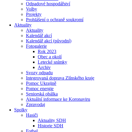
Odpadové hospodářství
Volby
Projekty
Prohlášení o ochraně soukromí
Aktuality
Aktuality
Kalendář akcí
Kalendář akcí (původní)
Fotogalerie
Rok 2023
Obec a okolí
Letecké snímky
Archiv
Svozy odpadu
Integrovaná doprava Zlínského kraje
Pomoc Ukrajině
Pomoc energie
Seniorská obálka
Aktuální informace ke Koronaviru
Zpravodaj
Spolky
Hasiči
Aktuality SDH
Historie SDH
Fotbal