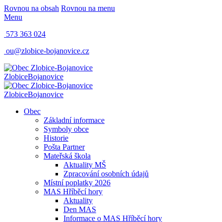
Rovnou na obsah
Rovnou na menu
Menu
573 363 024
ou@zlobice-bojanovice.cz
Zlobice
Bojanovice
Zlobice
Bojanovice
Obec
Základní informace
Symboly obce
Historie
Pošta Partner
Mateřská škola
Aktuality MŠ
Zpracování osobních údajů
Místní poplatky 2026
MAS Hříběcí hory
Aktuality
Den MAS
Informace o MAS Hříběcí hory