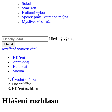
Sokol
Svaz žen
Kulturní výbor
Spolek přátel větrného mlýna
Myslivecké sdružení
Hledaný výraz
Hledat
rozšířené vyhledávání
Hlášení
Zpravodaj
Kalendář
Školka
Úvodní stránka
Obecní úřad
Hlášení rozhlasu
Hlášení rozhlasu