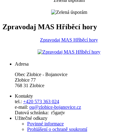
Zelená úsporám
Zpravodaj MAS Hříběcí hory
Zpravodaj MAS Hříběcí hory
Adresa
Obec Zlobice - Bojanovice
Zlobice 77
768 31 Zlobice
Kontakty
tel.:
+420 573 363 024
e-mail:
ou@zlobice-bojanovice.cz
Datová schránka: r5garjv
Užitečné odkazy
Povinné informace
Prohlášení o ochraně soukromí