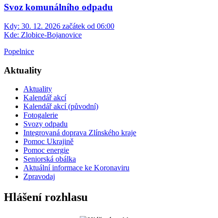
Svoz komunálního odpadu
Kdy:
30. 12. 2026 začátek od 06:00
Kde:
Zlobice-Bojanovice
Popelnice
Aktuality
Aktuality
Kalendář akcí
Kalendář akcí (původní)
Fotogalerie
Svozy odpadu
Integrovaná doprava Zlínského kraje
Pomoc Ukrajině
Pomoc energie
Seniorská obálka
Aktuální informace ke Koronaviru
Zpravodaj
Hlášení rozhlasu