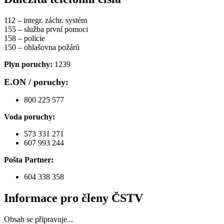
112 – integr. záchr. systém
155 – služba první pomoci
158 – policie
150 – ohlašovna požárů
Plyn poruchy:
1239
E.ON / poruchy:
800 225 577
Voda poruchy:
573 331 271
607 993 244
Pošta Partner:
604 338 358
Informace pro členy ČSTV
Obsah se připravuje...