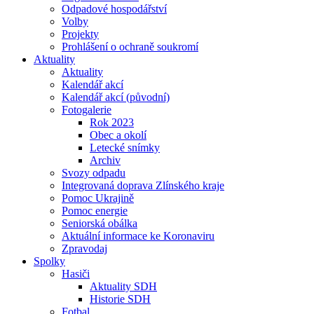
Odpadové hospodářství
Volby
Projekty
Prohlášení o ochraně soukromí
Aktuality
Aktuality
Kalendář akcí
Kalendář akcí (původní)
Fotogalerie
Rok 2023
Obec a okolí
Letecké snímky
Archiv
Svozy odpadu
Integrovaná doprava Zlínského kraje
Pomoc Ukrajině
Pomoc energie
Seniorská obálka
Aktuální informace ke Koronaviru
Zpravodaj
Spolky
Hasiči
Aktuality SDH
Historie SDH
Fotbal