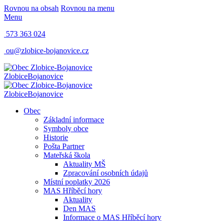
Rovnou na obsah
Rovnou na menu
Menu
573 363 024
ou@zlobice-bojanovice.cz
Zlobice
Bojanovice
Zlobice
Bojanovice
Obec
Základní informace
Symboly obce
Historie
Pošta Partner
Mateřská škola
Aktuality MŠ
Zpracování osobních údajů
Místní poplatky 2026
MAS Hříběcí hory
Aktuality
Den MAS
Informace o MAS Hříběcí hory