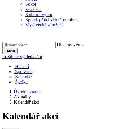
Sokol
Svaz žen
Kulturní výbor
Spolek přátel větrného mlýna
Myslivecké sdružení
Hledaný výraz
Hledat
rozšířené vyhledávání
Hlášení
Zpravodaj
Kalendář
Školka
Úvodní stránka
Aktuality
Kalendář akcí
Kalendář akcí