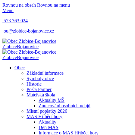
Rovnou na obsah
Rovnou na menu
Menu
573 363 024
ou@zlobice-bojanovice.cz
Zlobice
Bojanovice
Zlobice
Bojanovice
Obec
Základní informace
Symboly obce
Historie
Pošta Partner
Mateřská škola
Aktuality MŠ
Zpracování osobních údajů
Místní poplatky 2026
MAS Hříběcí hory
Aktuality
Den MAS
Informace o MAS Hříběcí hory