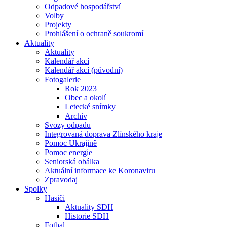
Odpadové hospodářství
Volby
Projekty
Prohlášení o ochraně soukromí
Aktuality
Aktuality
Kalendář akcí
Kalendář akcí (původní)
Fotogalerie
Rok 2023
Obec a okolí
Letecké snímky
Archiv
Svozy odpadu
Integrovaná doprava Zlínského kraje
Pomoc Ukrajině
Pomoc energie
Seniorská obálka
Aktuální informace ke Koronaviru
Zpravodaj
Spolky
Hasiči
Aktuality SDH
Historie SDH
Fotbal