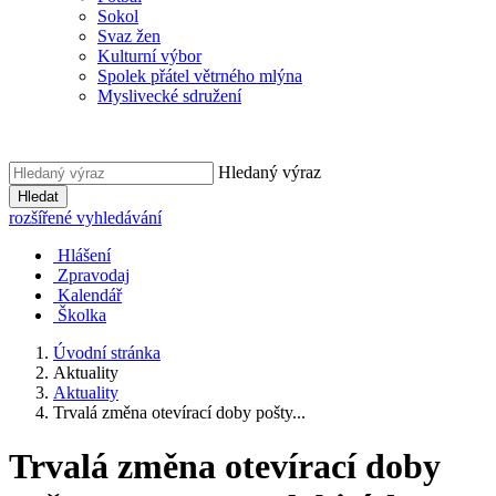
Sokol
Svaz žen
Kulturní výbor
Spolek přátel větrného mlýna
Myslivecké sdružení
Hledaný výraz
Hledat
rozšířené vyhledávání
Hlášení
Zpravodaj
Kalendář
Školka
Úvodní stránka
Aktuality
Aktuality
Trvalá změna otevírací doby pošty...
Trvalá změna otevírací doby