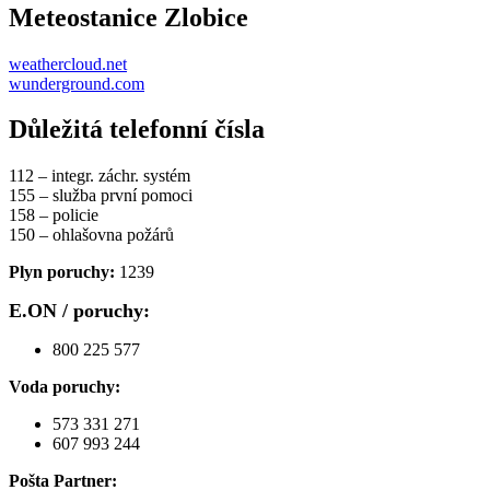
Meteostanice Zlobice
weathercloud.net
wunderground.com
Důležitá telefonní čísla
112 – integr. záchr. systém
155 – služba první pomoci
158 – policie
150 – ohlašovna požárů
Plyn poruchy:
1239
E.ON / poruchy:
800 225 577
Voda poruchy:
573 331 271
607 993 244
Pošta Partner: