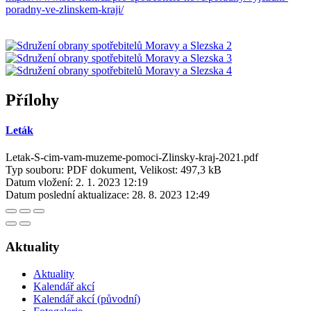
poradny-ve-zlinskem-kraji/
Přílohy
Leták
Letak-S-cim-vam-muzeme-pomoci-Zlinsky-kraj-2021.pdf
Typ souboru: PDF dokument, Velikost: 497,3 kB
Datum vložení:
2. 1. 2023 12:19
Datum poslední aktualizace:
28. 8. 2023 12:49
Aktuality
Aktuality
Kalendář akcí
Kalendář akcí (původní)