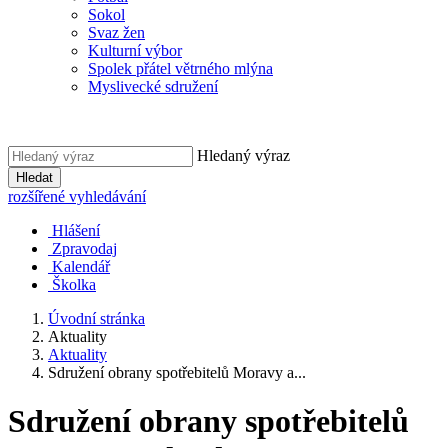
Sokol
Svaz žen
Kulturní výbor
Spolek přátel větrného mlýna
Myslivecké sdružení
Hledaný výraz
Hledat
rozšířené vyhledávání
Hlášení
Zpravodaj
Kalendář
Školka
Úvodní stránka
Aktuality
Aktuality
Sdružení obrany spotřebitelů Moravy a...
Sdružení obrany spotřebitelů