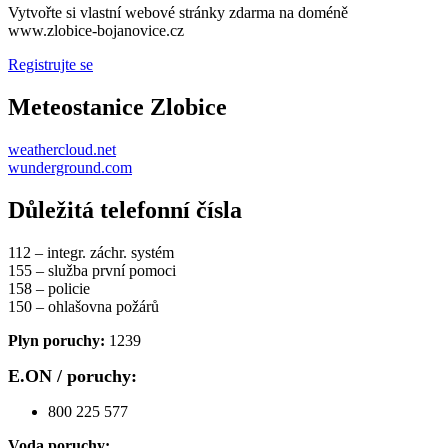
Vytvořte si vlastní webové stránky zdarma na doméně
www.zlobice-bojanovice.cz
Registrujte se
Meteostanice Zlobice
weathercloud.net
wunderground.com
Důležitá telefonní čísla
112 – integr. záchr. systém
155 – služba první pomoci
158 – policie
150 – ohlašovna požárů
Plyn poruchy:
1239
E.ON / poruchy:
800 225 577
Voda poruchy: