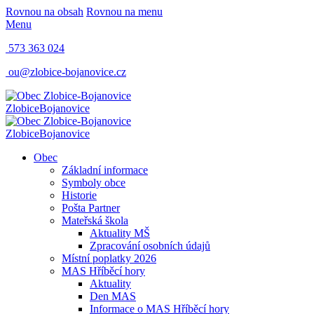
Rovnou na obsah
Rovnou na menu
Menu
573 363 024
ou@zlobice-bojanovice.cz
Zlobice
Bojanovice
Zlobice
Bojanovice
Obec
Základní informace
Symboly obce
Historie
Pošta Partner
Mateřská škola
Aktuality MŠ
Zpracování osobních údajů
Místní poplatky 2026
MAS Hříběcí hory
Aktuality
Den MAS
Informace o MAS Hříběcí hory