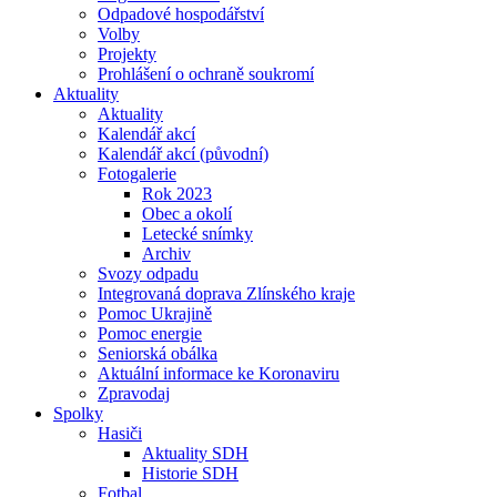
Odpadové hospodářství
Volby
Projekty
Prohlášení o ochraně soukromí
Aktuality
Aktuality
Kalendář akcí
Kalendář akcí (původní)
Fotogalerie
Rok 2023
Obec a okolí
Letecké snímky
Archiv
Svozy odpadu
Integrovaná doprava Zlínského kraje
Pomoc Ukrajině
Pomoc energie
Seniorská obálka
Aktuální informace ke Koronaviru
Zpravodaj
Spolky
Hasiči
Aktuality SDH
Historie SDH
Fotbal