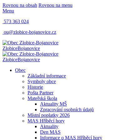
Rovnou na obsah
Rovnou na menu
Menu
573 363 024
ou@zlobice-bojanovice.cz
Zlobice
Bojanovice
Zlobice
Bojanovice
Obec
Základní informace
Symboly obce
Historie
Pošta Partner
Mateřská škola
Aktuality MŠ
Zpracování osobních údajů
Místní poplatky 2026
MAS Hříběcí hory
Aktuality
Den MAS
Informace o MAS Hříběcí hory