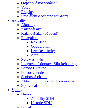
Odpadové hospodářství
Volby
Projekty
Prohlášení o ochraně soukromí
Aktuality
Aktuality
Kalendář akcí
Kalendář akcí (původní)
Fotogalerie
Rok 2023
Obec a okolí
Letecké snímky
Archiv
Svozy odpadu
Integrovaná doprava Zlínského kraje
Pomoc Ukrajině
Pomoc energie
Seniorská obálka
Aktuální informace ke Koronaviru
Zpravodaj
Spolky
Hasiči
Aktuality SDH
Historie SDH
Fotbal