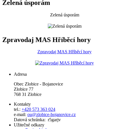
Zelená úsporám
Zelená úsporám
Zpravodaj MAS Hříběcí hory
Zpravodaj MAS Hříběcí hory
Adresa
Obec Zlobice - Bojanovice
Zlobice 77
768 31 Zlobice
Kontakty
tel.:
+420 573 363 024
e-mail:
ou@zlobice-bojanovice.cz
Datová schránka: r5garjv
Užitečné odkazy