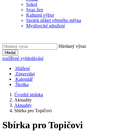
Sokol
Svaz žen
Kulturní výbor
Spolek přátel větrného mlýna
Myslivecké sdružení
Hledaný výraz
Hledat
rozšířené vyhledávání
Hlášení
Zpravodaj
Kalendář
Školka
Úvodní stránka
Aktuality
Aktuality
Sbírka pro Topičovi
Sbírka pro Topičovi