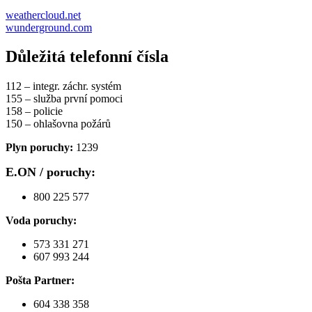
weathercloud.net
wunderground.com
Důležitá telefonní čísla
112 – integr. záchr. systém
155 – služba první pomoci
158 – policie
150 – ohlašovna požárů
Plyn poruchy:
1239
E.ON / poruchy:
800 225 577
Voda poruchy:
573 331 271
607 993 244
Pošta Partner:
604 338 358