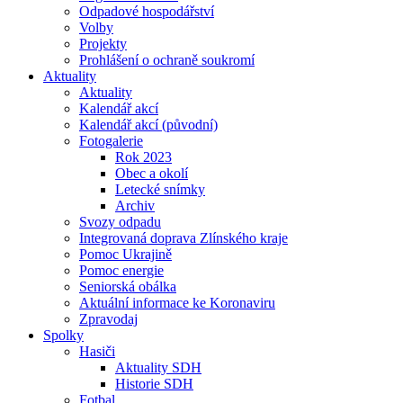
Odpadové hospodářství
Volby
Projekty
Prohlášení o ochraně soukromí
Aktuality
Aktuality
Kalendář akcí
Kalendář akcí (původní)
Fotogalerie
Rok 2023
Obec a okolí
Letecké snímky
Archiv
Svozy odpadu
Integrovaná doprava Zlínského kraje
Pomoc Ukrajině
Pomoc energie
Seniorská obálka
Aktuální informace ke Koronaviru
Zpravodaj
Spolky
Hasiči
Aktuality SDH
Historie SDH
Fotbal