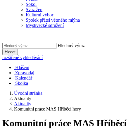
Sokol
Svaz žen
Kulturní výbor
Spolek přátel větrného mlýna
Myslivecké sdružení
Hledaný výraz
Hledat
rozšířené vyhledávání
Hlášení
Zpravodaj
Kalendář
Školka
Úvodní stránka
Aktuality
Aktuality
Komunitní práce MAS Hříběcí hory
Komunitní práce MAS Hříběcí