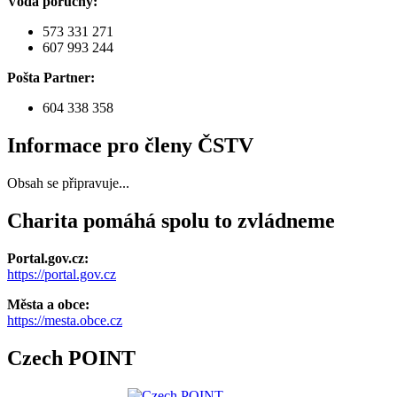
Voda poruchy:
573 331 271
607 993 244
Pošta Partner:
604 338 358
Informace pro členy ČSTV
Obsah se připravuje...
Charita pomáhá spolu to zvládneme
Portal.gov.cz:
https://portal.gov.cz
Města a obce:
https://mesta.obce.cz
Czech POINT