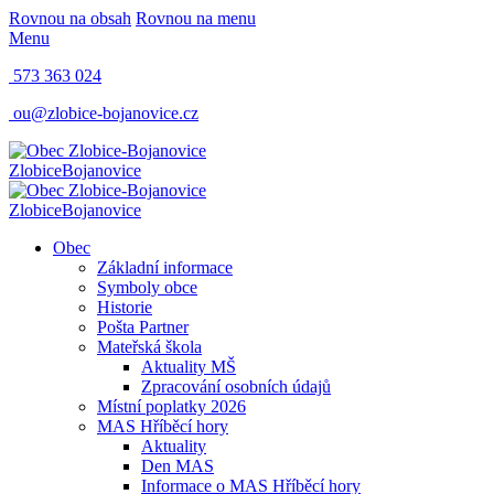
Rovnou na obsah
Rovnou na menu
Menu
573 363 024
ou@zlobice-bojanovice.cz
Zlobice
Bojanovice
Zlobice
Bojanovice
Obec
Základní informace
Symboly obce
Historie
Pošta Partner
Mateřská škola
Aktuality MŠ
Zpracování osobních údajů
Místní poplatky 2026
MAS Hříběcí hory
Aktuality
Den MAS
Informace o MAS Hříběcí hory