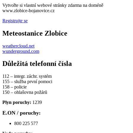
Vytvořte si vlastní webové stránky zdarma na doméně
www.zlobice-bojanovice.cz
Registrujte se
Meteostanice Zlobice
weathercloud.net
wunderground.com
Důležitá telefonní čísla
112 – integr. záchr. systém
155 – služba první pomoci
158 – policie
150 – ohlašovna požárů
Plyn poruchy:
1239
E.ON / poruchy:
800 225 577